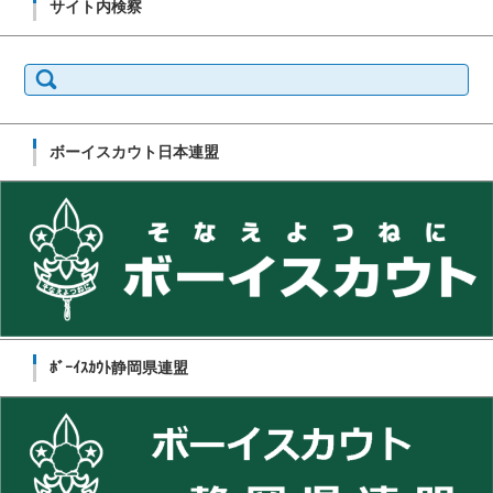
サイト内検察
検
索:
ボーイスカウト日本連盟
ﾎﾞｰｲｽｶｳﾄ静岡県連盟