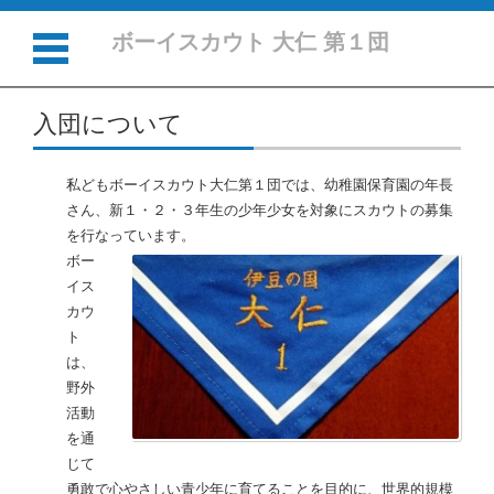
ボーイスカウト 大仁 第１団
コンテンツに移動
入団について
私どもボーイスカウト大仁第１団では、幼稚園保育園の年長
さん、新１・２・３年生の少年少女を対象にスカウトの募集
を行なっています。
ボー
イス
カウ
ト
は、
野外
活動
を通
じて
勇敢で心やさしい青少年に育てることを目的に、世界的規模