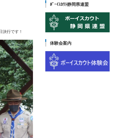
ﾎﾞｰｲｽｶｳﾄ静岡県連盟
日決行です！
体験会案内