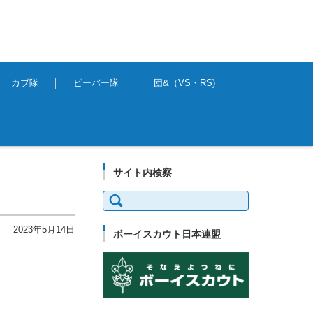
カブ隊
ビーバー隊
団&（VS・RS)
サイト内検察
検
索:
2023年5月14日
ボーイスカウト日本連盟