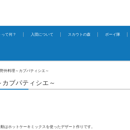
トって何？
入団について
スカウトの森
ボーイ隊
野外料理～カブパティシエ～
>
～カブパティシエ～
活動はホットケーキミックスを使ったデザート作りです。