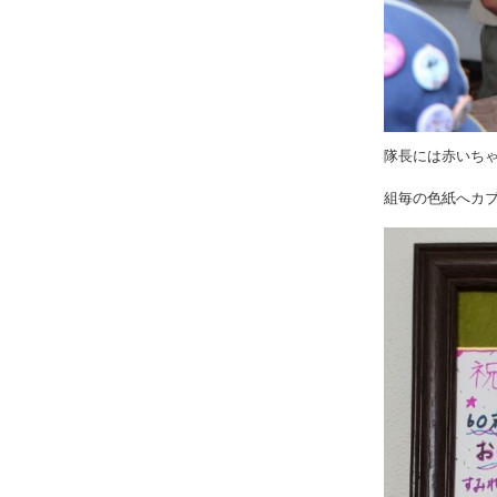
隊長には赤いち
組毎の色紙へカ