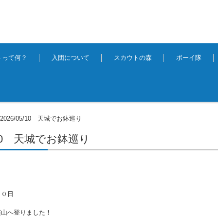
トって何？
入団について
スカウトの森
ボーイ隊
2026/05/10 天城でお鉢巡り
>
5/10 天城でお鉢巡り
１０日
窪山へ登りました！