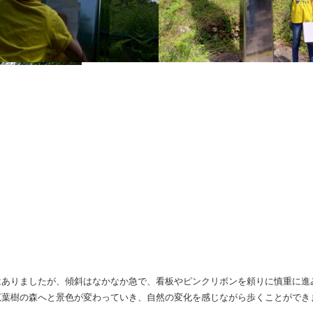
はありましたが、傾斜はなかなか急で、看板やピンクリボンを頼りに慎重に進
広葉樹の森へと景色が変わっていき、自然の変化を感じながら歩くことができ