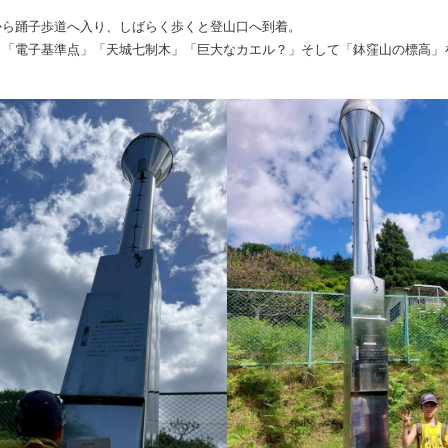
から踊子歩道へ入り、しばらく歩くと登山口へ到着。
、「電子基準点」「天城七制木」「巨大なカエル？」そして「鉢窪山の標高」